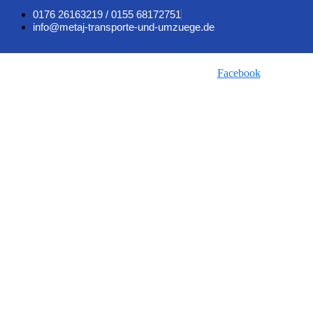
0176 26163219 / 0155 68172751
info@metaj-transporte-und-umzuege.de
Facebook