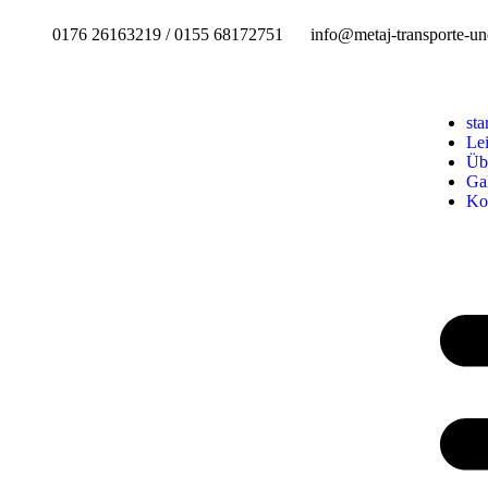
0176 26163219 / 0155 68172751
info@metaj-transporte-u
sta
Le
Üb
Gal
Ko