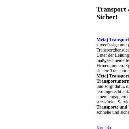
Transport
Sicher!
Metaj Transpo
zuverlässige und
Transportdienstl
Unter der Leitun
maßgeschneiderte
Firmenkunden. Eg
sichere Transport
Metaj Transpor
Transportunte
und sorgt dafür, d
termingerecht an
einem engagierten
stressfreien Servi
Transporte un
schnelle und sich
Kontakt