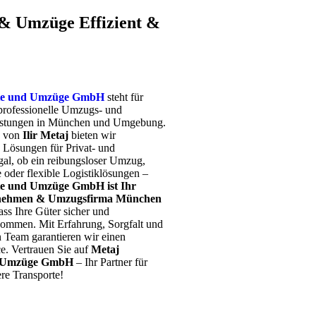
 & Umzüge Effizient &
rte und Umzüge GmbH
steht für
 professionelle Umzugs- und
eistungen in München und Umgebung.
g von
Ilir Metaj
bieten wir
 Lösungen für Privat- und
al, ob ein reibungsloser Umzug,
e oder flexible Logistiklösungen –
te und Umzüge GmbH ist Ihr
rnehmen & Umzugsfirma München
ass Ihre Güter sicher und
kommen. Mit Erfahrung, Sorgfalt und
 Team garantieren wir einen
ce. Vertrauen Sie auf
Metaj
d Umzüge GmbH
– Ihr Partner für
ere Transporte!