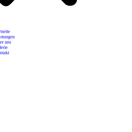
rtseite
istungen
er uns
erie
ntakt