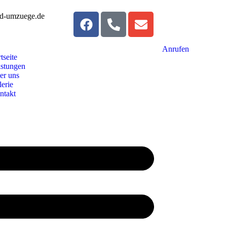
nd-umzuege.de
Anrufen
rtseite
istungen
er uns
erie
ntakt